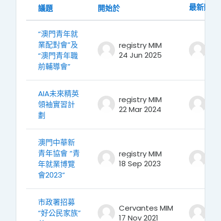
最新貼文
議題
開始於
狀態
“澳門青年就
業配對會”及
registry MIM
reg
24 Jun 2025
24
“澳門青年職
前輔導會”
AIA未來精英
registry MIM
reg
領袖實習計
22 Mar 2024
22
劃
澳門中華新
青年協會 “青
registry MIM
reg
18 Sep 2023
18
年就業博覽
會2023”
市政署招募
Cervantes MIM
Ce
“好公民家族”
17 Nov 2021
17 