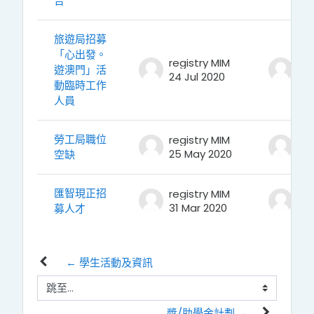
告
旅遊局招募
「心出發。
registry MIM
reg
遊澳門」活
24 Jul 2020
24 
動臨時工作
人員
勞工局職位
registry MIM
reg
25 May 2020
25
空缺
匯智現正招
registry MIM
reg
31 Mar 2020
31
募人才
← 學生活動及資訊
跳至...
奬/助學金計劃 →