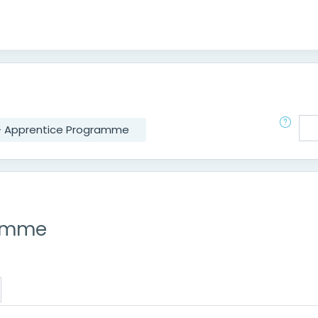
搜尋
- Apprentice Programme
ramme