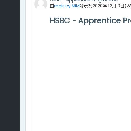
Number of replies: 0
由
registry MIM
發表於
2020年 12月 9日(We
HSBC - Apprentice 