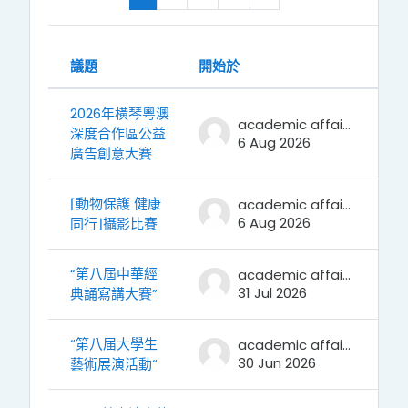
Showing 100 of 343 discussions
最新
議題
開始於
狀態
2026年橫琴粵澳
academic affairs
深度合作區公益
6 Aug 2026
廣告創意大賽
⌈動物保護 健康
academic affairs
6 Aug 2026
同行⌋攝影比賽
“第八屆中華經
academic affairs
31 Jul 2026
典誦寫講大賽”
“第八届大學生
academic affairs
30 Jun 2026
藝術展演活動“