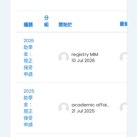
Showing 4 of 4 discussions
分
最新貼
議題
組
開始於
狀態
2026
助學
金：
registry MIM
r
10 Jul 2026
10
現正
接受
申請
2025
助學
金：
academic affairs
21 Jul 2025
21
現正
接受
申請