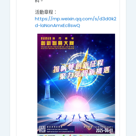
料。
活動章程：
https://mp.weixin.qq.com/s/d3dGk2
d-laNonAmxEc8swQ