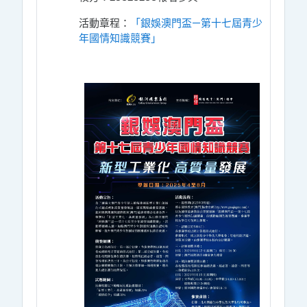
活動章程：
「銀娛澳門盃—第十七屆青少
年國情知識競賽」