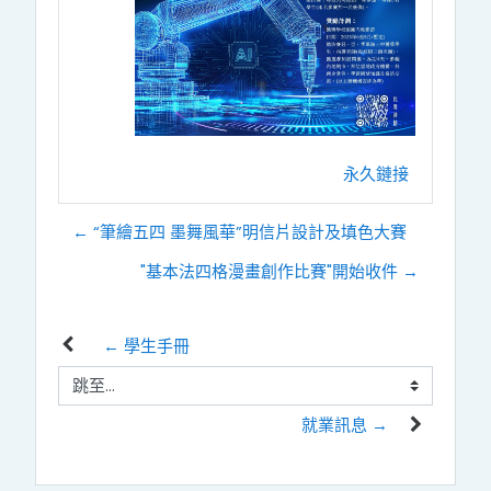
永久鏈接
← “筆繪五四 墨舞風華”明信片設計及填色大賽
"基本法四格漫畫創作比賽"開始收件 →
← 學生手冊
跳至...
就業訊息 →