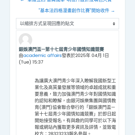
"基本法四格漫畫創作比賽"開始收件 →
顯示模式
銀娛澳門盃—第十七屆青少年國情知識競賽
Number of replies: 0
由
academic affairs
發表於
2025年 04月 1日
(Tue) 15:37
為讓廣大澳門青少年深入瞭解我國新型工
業化及高質量發展等領域的卓越成就和重
要意義，致力加強澳門青少年對國情知識
的認知和瞭解，由銀河娛樂集團與國情教
育(澳門)協會聯合舉行的「銀娛澳門盃—
第十七屆青少年國情知識競賽」於即日起
開始接受報名。有與趣的同學
可於以下海
報或網站內獲取更多資訊及詳情，並致電
校方：28323233報名參與。