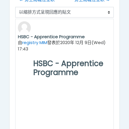
顯示模式
HSBC - Apprentice Programme
Number of replies: 0
由
registry MIM
發表於
2020年 12月 9日(Wed)
17:43
HSBC - Apprentice
Programme