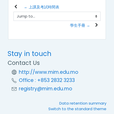
← 上課及考試時間表
Jump to...
學生手冊 →
Stay in touch
Contact Us
http://www.mim.edu.mo
Office : +853 2832 3233
registry@mim.edu.mo
Data retention summary
Switch to the standard theme