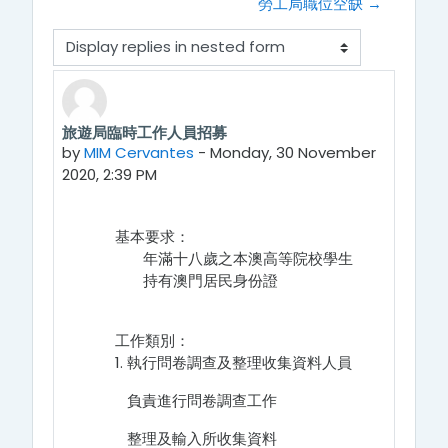
勞工局職位空缺 →
Display mode
旅遊局臨時工作人員招募
Number of replies: 0
by
MIM Cervantes
-
Monday, 30 November
2020, 2:39 PM
基本要求：
年滿十八歲之本澳高等院校學生
持有澳門居民身份證
工作類別：
1. 執行問卷調查及整理收集資料人員
負責進行問卷調查工作
整理及輸入所收集資料