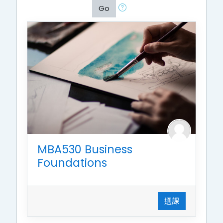
Go
MBA530 Business
Foundations
選課